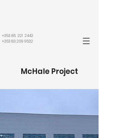
+353 85 221 2442
+353 83 209 9532
McHale Project